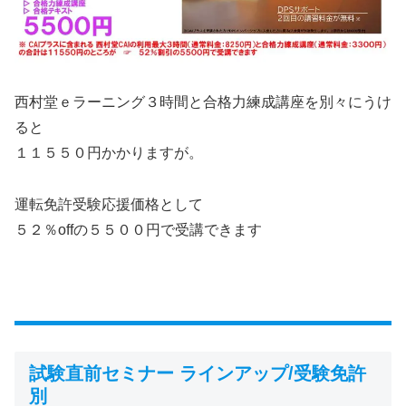
西村堂ｅラーニング３時間と合格力練成講座を別々にうけ
ると
１１５５０円かかりますが。
運転免許受験応援価格として
５２％offの５５００円で受講できます
試験直前セミナー ラインアップ/受験免許
別