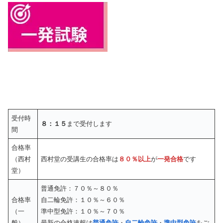
受付時
８：１５
まで受付します
間
合格率
（西村
西村堂の受講生の合格率は
８０％以上
が
一発合格
です
堂）
普通免許：７０％～８０％
合格率
自二輪免許：１０％～６０％
（一
準中型免許：１０％～７０％
般）
最新の合格速報は
普通免許
・
自二輪免許
・
準中型免許
をご