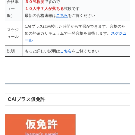
合格率
３０％程度
ですので、
（一
１０人中７人が落ちる
試験です
般）
最新の合格速報は
こちら
をご覧ください
CAIプラスは来校した時間から学習ができます。合格のた
スケジ
めの的確カリキュラムで一発合格を目指します。
スケジュ
ュール
ール
説明
もっと詳しい説明は
こちら
をご覧ください
CAIプラス仮免許