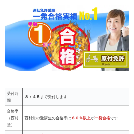
受付時
８：４５
まで受付します
間
合格率
（西村
西村堂の受講生の合格率は
８０％以上
が
一発合格
です
堂）