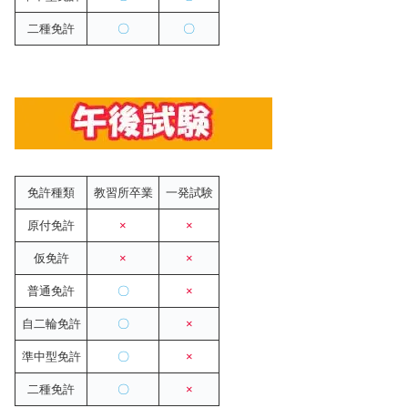
二種免許
〇
〇
免許種類
教習所卒業
一発試験
原付免許
×
×
仮免許
×
×
普通免許
〇
×
自二輪免許
〇
×
準中型免許
〇
×
二種免許
〇
×