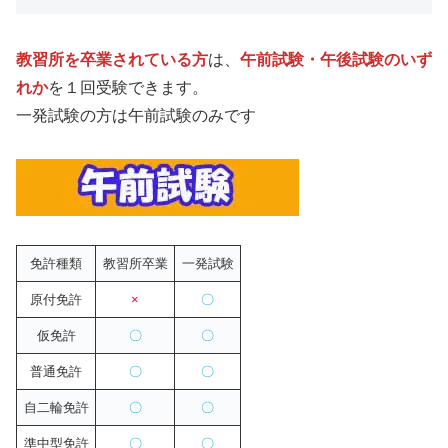
教習所を卒業されている方
は、
午前試験・午後試験のいず
れか
を１回受験できます。
一発試験の方は午前試験のみです
免許種類
教習所卒業
一発試験
原付免許
×
〇
仮免許
〇
〇
普通免許
〇
〇
自二輪免許
〇
〇
準中型免許
〇
〇