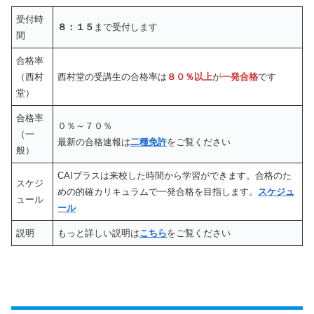
受付時
８：１５
まで受付します
間
合格率
（西村
西村堂の受講生の合格率は
８０％以上
が
一発合格
です
堂）
合格率
０％～７０％
（一
最新の合格速報は
二種免許
をご覧ください
般）
CAIプラスは来校した時間から学習ができます。合格のた
スケジ
めの的確カリキュラムで一発合格を目指します。
スケジュ
ュール
ール
説明
もっと詳しい説明は
こちら
をご覧ください