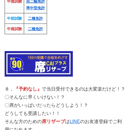
午後試験
自二輪免許
準中型免許
午前試験
二種免許
午後試験
二種免許
８，
『予約なし』
で当日受付できるのは大変楽だけど！？
〇そんなに早くいけない！？
〇席がいっぱいだったらどうしよう！？
どうしても受講したい！！
そんな方のための
席リザーブ
は
LINE
のお友達登録でご利
用になれます