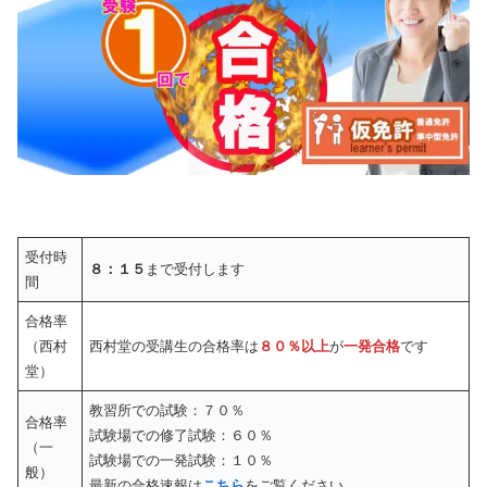
受付時
８：１５
まで受付します
間
合格率
（西村
西村堂の受講生の合格率は
８０％以上
が
一発合格
です
堂）
教習所での試験：７０％
合格率
試験場での修了試験：６０％
（一
試験場での一発試験：１０％
般）
最新の合格速報は
こちら
をご覧ください