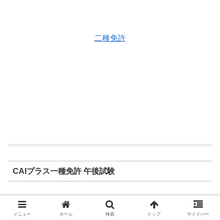
二種免許
CAIプラス一種免許 午後試験
普通免許・自二輪免許・準中型免許
メニュー
ホーム
検索
トップ
サイドバー