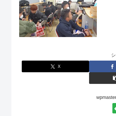
シ
X
wpmas