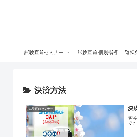
試験直前セミナー
試験直前 個別指導
決済方法
決
試験直前セミナー
講習
でき