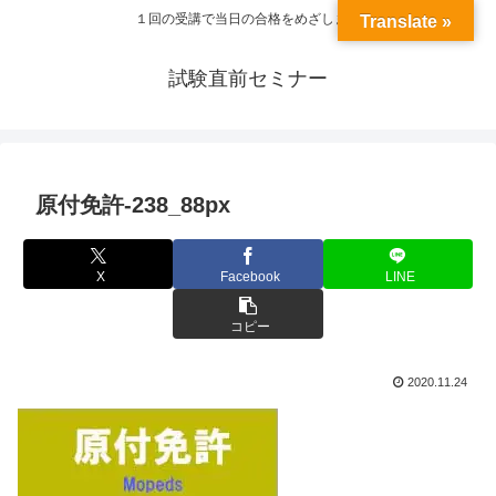
１回の受講で当日の合格をめざします
Translate »
試験直前セミナー
原付免許-238_88px
X
Facebook
LINE
コピー
2020.11.24