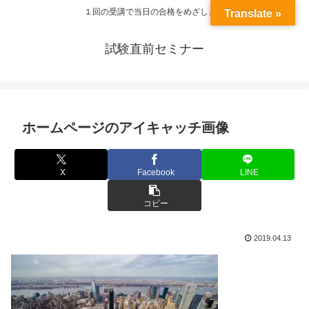
１回の受講で当日の合格をめざします
Translate »
試験直前セミナー
ホームページのアイキャッチ画像
X
Facebook
LINE
コピー
2019.04.13